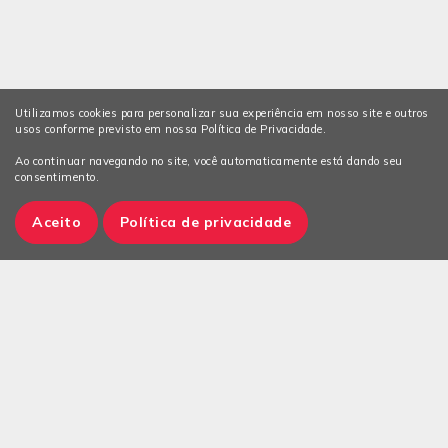
Utilizamos cookies para personalizar sua experiência em nosso site e outros
usos conforme previsto em nossa Política de Privacidade.
Ao continuar navegando no site, você automaticamente está dando seu
consentimento.
Aceito
Política de privacidade