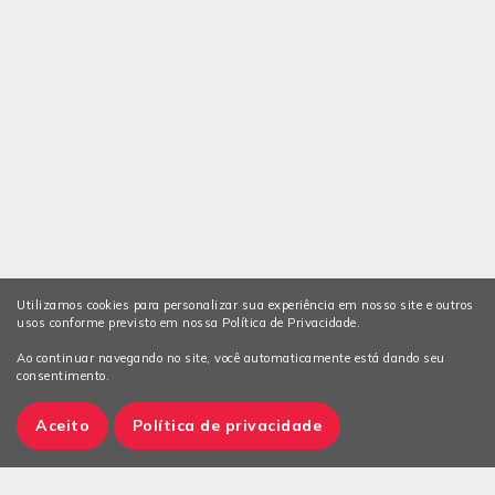
Utilizamos cookies para personalizar sua experiência em nosso site e outros
usos conforme previsto em nossa Política de Privacidade.
Ao continuar navegando no site, você automaticamente está dando seu
consentimento.
Aceito
Política de privacidade