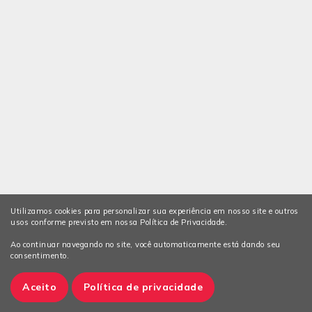
Utilizamos cookies para personalizar sua experiência em nosso site e outros
usos conforme previsto em nossa Política de Privacidade.
Ao continuar navegando no site, você automaticamente está dando seu
consentimento.
Aceito
Política de privacidade