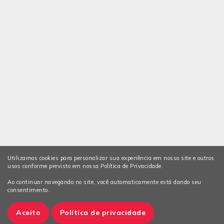
Utilizamos cookies para personalizar sua experiência em nosso site e outros
usos conforme previsto em nossa Política de Privacidade.
Ao continuar navegando no site, você automaticamente está dando seu
consentimento.
Aceito
Política de privacidade