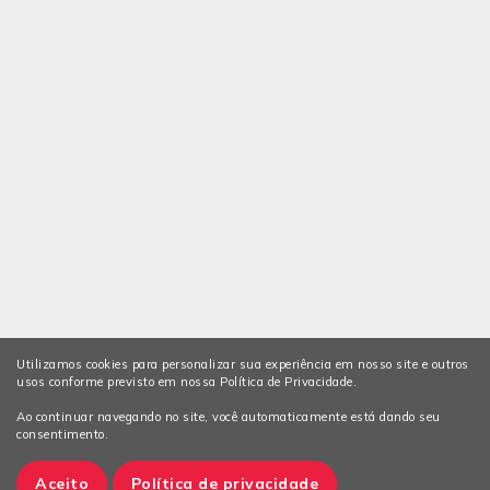
Utilizamos cookies para personalizar sua experiência em nosso site e outros
usos conforme previsto em nossa Política de Privacidade.
Ao continuar navegando no site, você automaticamente está dando seu
consentimento.
Aceito
Política de privacidade