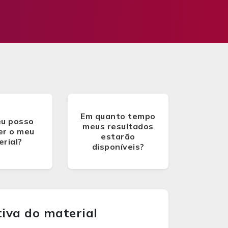
Em quanto tempo
u posso
meus resultados
er o meu
estarão
rial?
disponíveis?
tiva do material