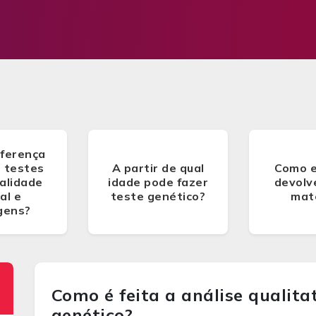
iferença
s testes
A partir de qual
Como e
alidade
idade pode fazer
devolv
al e
teste genético?
mate
gens?
Como é feita a análise qualita
genético?