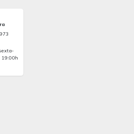
ra
9973
sexta-
s 19:00h