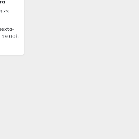
ra
9973
sexta-
s 19:00h