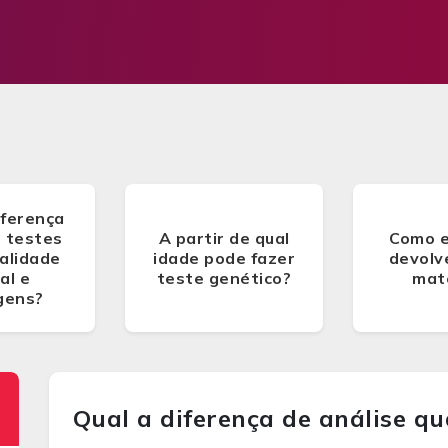
iferença
s testes
A partir de qual
Como e
alidade
idade pode fazer
devolv
al e
teste genético?
mate
gens?
Qual a diferença de análise qu