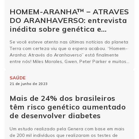
HOMEM-ARANHA™ – ATRAVES
DO ARANHAVERSO: entrevista
inédita sobre genética e
ancestralidade
Se você esteve atento nas últimas notícias do planeta
Terra com certeza viu que a espera acabou. “Homem-
Aranha: Através do Aranhaverso” está finalmente
entre nós! Miles Morales, Gwen, Peter Parker e muitos
outros estão de volta às telonas de cinema de todo o
Brasil. Por aqui ficamos tão animados com a
SAÚDE
possibilidade de viajar para …
Continue lendo
21 de junho de 2023
Mais de 24% dos brasileiros
têm risco genético aumentado
de desenvolver diabetes
Um estudo realizado pela Genera com base em mais
de 200 mil indivíduos que realizaram os testes de