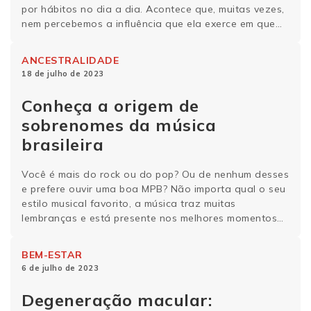
por hábitos no dia a dia. Acontece que, muitas vezes,
nem percebemos a influência que ela exerce em quem
somos, como nos comportamos e nos relacionamos
em sociedade. Inclusive, ela pode interferir nas
ANCESTRALIDADE
nossas amizades e está presente até na escolha …
18 de julho de 2023
Continue lendo
Conheça a origem de
sobrenomes da música
brasileira
Você é mais do rock ou do pop? Ou de nenhum desses
e prefere ouvir uma boa MPB? Não importa qual o seu
estilo musical favorito, a música traz muitas
lembranças e está presente nos melhores momentos
das nossas vidas. Pensando nisso, trazemos uma
line-up especial que mistura tudo o que a Genera
BEM-ESTAR
gosta: história, …
Continue lendo
6 de julho de 2023
Degeneração macular: