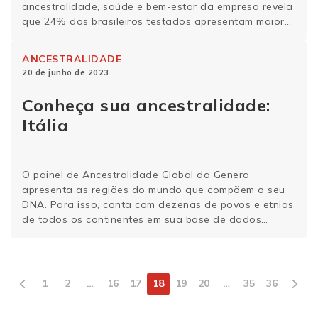
ancestralidade, saúde e bem-estar da empresa revela
que 24% dos brasileiros testados apresentam maior
predisposição genética para desenvolver diabetes do
tipo 2. A diabetes tipo 2 é uma doença associada à
ANCESTRALIDADE
dificuldade do organismo de produzir ou …
Continue
20 de junho de 2023
lendo
Conheça sua ancestralidade:
Itália
O painel de Ancestralidade Global da Genera
apresenta as regiões do mundo que compõem o seu
DNA. Para isso, conta com dezenas de povos e etnias
de todos os continentes em sua base de dados
genéticos. Conheça um pouco mais da história
genética e curiosidades ancestrais da Itália, país
europeu. História genética da Itália A …
Continue
lendo
1
2
…
16
17
18
19
20
…
35
36