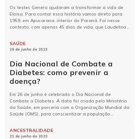
família biológica
Os testes Genera ajudaram a transformar a vida de
Eloisa. Para contar essa história vamos direto para
1959, em Apucarana, interior do Paraná. Foi nesse
contexto, com apenas 45 dias de vida, que Laudelina
de Jesus Lopes deu lugar para Eloisa Nascimento de
Moura. Ela que, na época, nem sonhava, mas se
SAÚDE
tratava de seu …
Continue lendo
26 de junho de 2023
Dia Nacional de Combate a
Diabetes: como prevenir a
doença?
Em 26 de junho é celebrado o Dia Nacional de
Combate a Diabetes. A data foi criada pelo Ministério
da Saúde, em parceria com a Organização Mundial da
Saúde (OMS), para conscientizar a população
brasileira sobre a doença que afeta cerca de 8% da
população do país. No período próximo a essa data,
ANCESTRALIDADE
os governos, …
Continue lendo
21 de junho de 2023