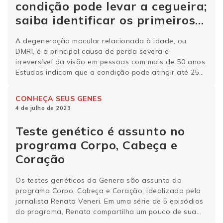
condição pode levar a cegueira;
saiba identificar os primeiros
sinais
A degeneração macular relacionada à idade, ou
DMRI, é a principal causa de perda severa e
irreversível da visão em pessoas com mais de 50 anos.
Estudos indicam que a condição pode atingir até 25%
da população na faixa dos 75 anos. A doença afeta
atividades cotidianas como ler um livro, reconhecer o
CONHEÇA SEUS GENES
rosto de …
Continue lendo
4 de julho de 2023
Teste genético é assunto no
programa Corpo, Cabeça e
Coração
Os testes genéticos da Genera são assunto do
programa Corpo, Cabeça e Coração, idealizado pela
jornalista Renata Veneri. Em uma série de 5 episódios
do programa, Renata compartilha um pouco de sua
experiência ao receber seus resultados e bate um