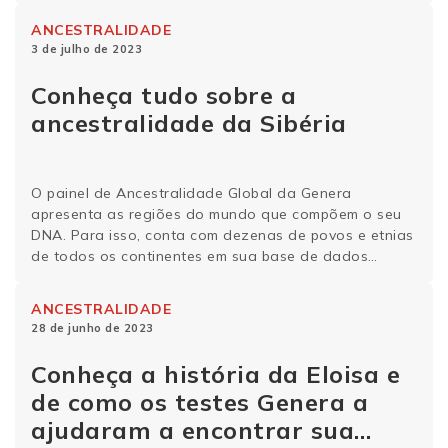
papo com o médico Ricardo di Lazzaro, CEO e
ANCESTRALIDADE
fundador da Genera, sobre o que …
Continue lendo
3 de julho de 2023
Conheça tudo sobre a
ancestralidade da Sibéria
O painel de Ancestralidade Global da Genera
apresenta as regiões do mundo que compõem o seu
DNA. Para isso, conta com dezenas de povos e etnias
de todos os continentes em sua base de dados
genéticos. Conheça um pouco mais da história
genética, curiosidades e ancestralidade da Sibéria.
ANCESTRALIDADE
28 de junho de 2023
Conheça a história da Eloisa e
de como os testes Genera a
ajudaram a encontrar sua