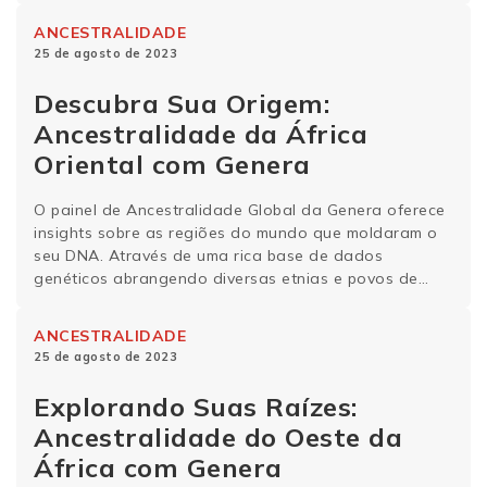
genética e curiosidades ancestrais da Chifre da
ANCESTRALIDADE
África.
25 de agosto de 2023
Descubra Sua Origem:
Ancestralidade da África
Oriental com Genera
O painel de Ancestralidade Global da Genera oferece
insights sobre as regiões do mundo que moldaram o
seu DNA. Através de uma rica base de dados
genéticos abrangendo diversas etnias e povos de
todos os continentes, mergulhe na história genética e
nas curiosidades ancestrais da África Oriental.
ANCESTRALIDADE
História genética da África Oriental A região da …
25 de agosto de 2023
Continue lendo
Explorando Suas Raízes:
Ancestralidade do Oeste da
África com Genera