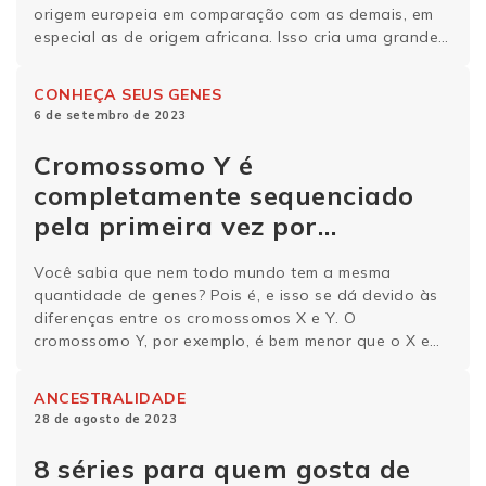
origem europeia em comparação com as demais, em
especial as de origem africana. Isso cria uma grande
lacuna científica, uma vez que, em muitos casos, não
temos pesquisas suficientes relacionadas
CONHEÇA SEUS GENES
especificamente a determinadas populações. Levando
6 de setembro de 2023
esse fator em consideração, a …
Continue lendo
Cromossomo Y é
completamente sequenciado
pela primeira vez por
cientistas
Você sabia que nem todo mundo tem a mesma
quantidade de genes? Pois é, e isso se dá devido às
diferenças entre os cromossomos X e Y. O
cromossomo Y, por exemplo, é bem menor que o X e
possui um número menor de genes. Em condições
comuns, o cromossomo Y só está presente em …
ANCESTRALIDADE
Continue lendo
28 de agosto de 2023
8 séries para quem gosta de