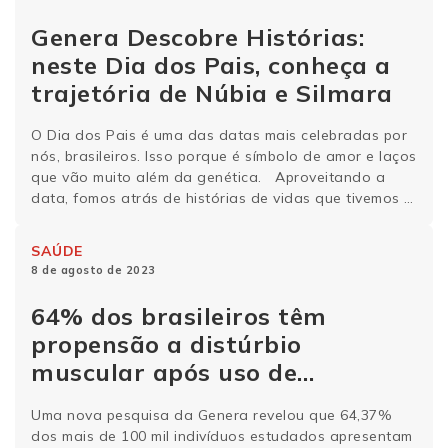
Genera Descobre Histórias:
neste Dia dos Pais, conheça a
trajetória de Núbia e Silmara
O Dia dos Pais é uma das datas mais celebradas por
nós, brasileiros. Isso porque é símbolo de amor e laços
que vão muito além da genética. Aproveitando a
data, fomos atrás de histórias de vidas que tivemos a
honra de ajudar a transformar. Encontramos a Núbia
Santos e a Silmara Torres Retti Marques, …
Continue
SAÚDE
lendo
8 de agosto de 2023
64% dos brasileiros têm
propensão a distúrbio
muscular após uso de
estatinas, avalia Genera
Uma nova pesquisa da Genera revelou que 64,37%
dos mais de 100 mil indivíduos estudados apresentam