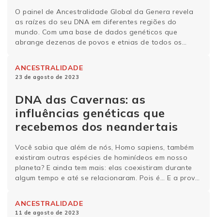
O painel de Ancestralidade Global da Genera revela
as raízes do seu DNA em diferentes regiões do
mundo. Com uma base de dados genéticos que
abrange dezenas de povos e etnias de todos os
continentes, mergulhe na história genética e
curiosidades dos povos do Oeste da África. História
ANCESTRALIDADE
genética do Oeste da África O ocidente …
Continue
23 de agosto de 2023
lendo
DNA das Cavernas: as
influências genéticas que
recebemos dos neandertais
Você sabia que além de nós, Homo sapiens, também
existiram outras espécies de hominídeos em nosso
planeta? E ainda tem mais: elas coexistiram durante
algum tempo e até se relacionaram. Pois é… E a prova
para tudo isso está no nosso DNA! E inclusive você
pode conferir no nosso novo painel DNA das
ANCESTRALIDADE
Cavernas. Vem …
Continue lendo
11 de agosto de 2023