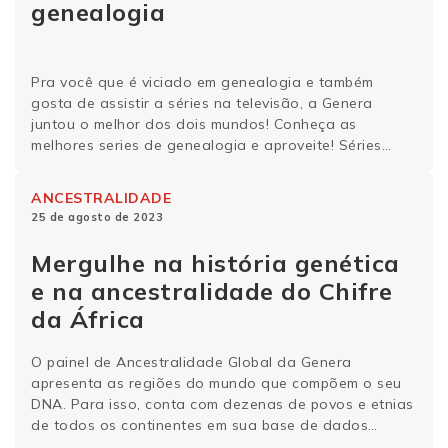
genealogia
Pra você que é viciado em genealogia e também
gosta de assistir a séries na televisão, a Genera
juntou o melhor dos dois mundos! Conheça as
melhores series de genealogia e aproveite! Séries
para quem gosta de genealogia Confira uma lista com
8 séries da TV para você assistir com papel e lápis na
ANCESTRALIDADE
mão …
Continue lendo
25 de agosto de 2023
Mergulhe na história genética
e na ancestralidade do Chifre
da África
O painel de Ancestralidade Global da Genera
apresenta as regiões do mundo que compõem o seu
DNA. Para isso, conta com dezenas de povos e etnias
de todos os continentes em sua base de dados
genéticos. Conheça um pouco mais da história