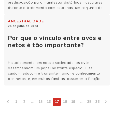
predisposição para manifestar distúrbios musculares
durante o tratamento com estatinas, um conjunto de
medicamentos que tem como principal objetivo a
redução do colesterol. A análise, que levou em
ANCESTRALIDADE
consideração o perfil genético de 113 mil pessoas,
24 de julho de 2023
avaliou também, com …
Continue lendo
Por que o vínculo entre avós e
netos é tão importante?
Historicamente, em nossa sociedade, os avós
desempenham um papel bastante especial. Eles
cuidam, educam e transmitem amor e conhecimento
aos netos, e, em muitas famílias, assumem a função
de pais. Mas, além de toda questão social e
emocional, o que a genética tem a dizer sobre esse
vínculo entre avós e netos? A influência genética …
Continue lendo
1
2
…
15
16
17
18
19
…
35
36