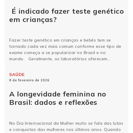
(Asbai), cerca de 12% da …
Continue lendo
É indicado fazer teste genético
em crianças?
Fazer teste genético em crianças e bebês tem se
tornado cada vez mais comum conforme esse tipo de
exame começa a se popularizar no Brasil e no
mundo. Geralmente, os laboratórios oferecem
análises feitas a partir de uma coleta simples de
saliva ou sangue e podem fazer até painéis genéticos
SAÚDE
complexos em busca de alterações importantes.
8 de fevereiro de 2026
Continue a leitura …
Continue lendo
A longevidade feminina no
Brasil: dados e reflexões
No Dia Internacional da Mulher muito se fala das lutas
e conquistas das mulheres nos últimos anos. Quando