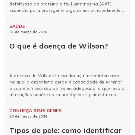
defeituosa da proteína alfa-1 antitripsina (AAT),
essencial para proteger o organismo, principalmente o
fígado e os pulmões, de processos inflamatórios
e degradativos. A falta ou mau funcionamento dessa
SAÚDE
proteína pode causar danos ao sistema respiratório e
31 de março de 2026
ao fígado, trazendo consequências ao longo da …
Continue lendo
O que é doença de Wilson?
A doença de Wilson é uma doença hereditária rara
na qual o organismo perde a capacidade de eliminar
o cobre em excesso de forma adequada, o que leva a
alterações hepáticas, neurológicas e psiquiátricas.
Em pessoas saudáveis, o fígado se encarrega de
filtrar o cobre e eliminar a quantidade excedente por
CONHEÇA SEUS GENES
meio da bile. No entanto, quem …
Continue lendo
23 de março de 2026
Tipos de pele: como identificar