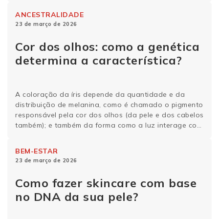
ligada à genética e carrega informações valiosas
ANCESTRALIDADE
sobre as nossas origens. O que é ancestralidade e
23 de março de 2026
qual sua …
Continue lendo
Cor dos olhos: como a genética
determina a característica?
A coloração da íris depende da quantidade e da
distribuição de melanina, como é chamado o pigmento
responsável pela cor dos olhos (da pele e dos cabelos
também); e também da forma como a luz interage com
as estruturas oculares. Nesse sentido, os genes mais
influentes (mas não os únicos) são o OCA2 e o HERC2,
BEM-ESTAR
que atuam no …
Continue lendo
23 de março de 2026
Como fazer skincare com base
no DNA da sua pele?