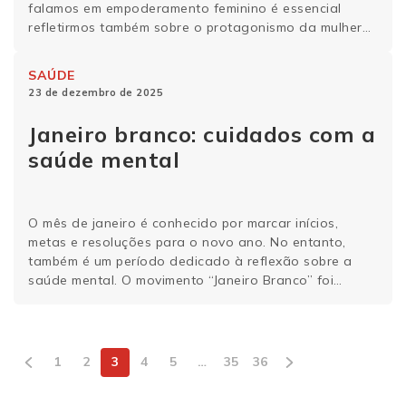
falamos em empoderamento feminino é essencial
refletirmos também sobre o protagonismo da mulher
na busca pela saúde e o bem-estar que são
fundamentais para uma vida longa e plena. Aliás, será
SAÚDE
que aquela máxima “as mulheres vivem …
Continue
23 de dezembro de 2025
lendo
Janeiro branco: cuidados com a
saúde mental
O mês de janeiro é conhecido por marcar inícios,
metas e resoluções para o novo ano. No entanto,
também é um período dedicado à reflexão sobre a
saúde mental. O movimento “Janeiro Branco” foi
criado para promover o debate e conscientização
sobre a importância do bem-estar emocional. Este
artigo aborda o que é o Janeiro …
Continue lendo
1
2
3
4
5
…
35
36