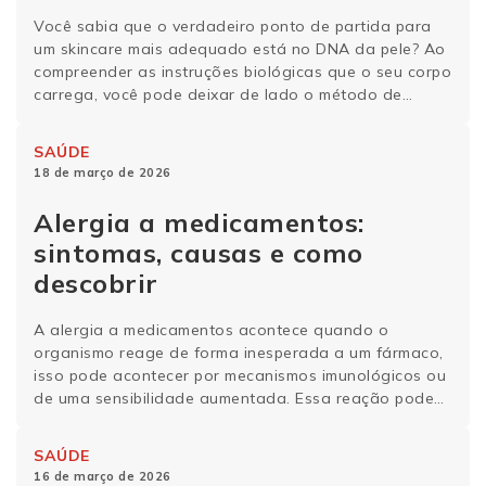
Você sabia que o verdadeiro ponto de partida para
um skincare mais adequado está no DNA da pele? Ao
compreender as instruções biológicas que o seu corpo
carrega, você pode deixar de lado o método de
tentativa e erro e adotar uma estratégia
de estratégia de autocuidado que respeita as suas
SAÚDE
características. O que é skincare baseado no DNA da
18 de março de 2026
pele? O skincare baseado …
Continue lendo
Alergia a medicamentos:
sintomas, causas e como
descobrir
A alergia a medicamentos acontece quando o
organismo reage de forma inesperada a um fármaco,
isso pode acontecer por mecanismos imunológicos ou
de uma sensibilidade aumentada. Essa reação pode
variar de leve a grave – daí a importância em
entender essa condição. De acordo com a
SAÚDE
Associação Brasileira de Alergia e Imunopatologia
16 de março de 2026