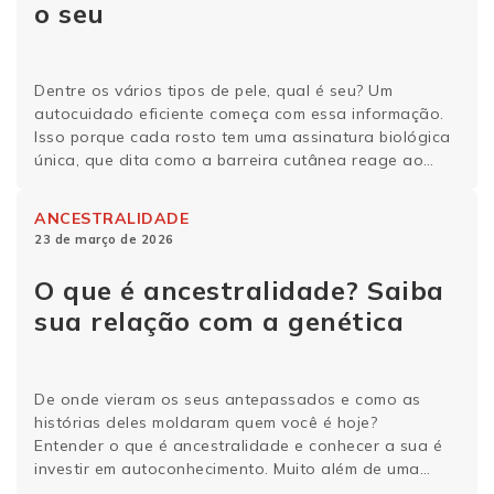
o seu
Dentre os vários tipos de pele, qual é seu? Um
autocuidado eficiente começa com essa informação.
Isso porque cada rosto tem uma assinatura biológica
única, que dita como a barreira cutânea reage ao
ambiente e aos cosméticos. Ao identificar se a sua
pele precisa de mais hidratação, controle de brilho ou
ANCESTRALIDADE
apenas equilíbrio, você evita reações …
Continue lendo
23 de março de 2026
O que é ancestralidade? Saiba
sua relação com a genética
De onde vieram os seus antepassados e como as
histórias deles moldaram quem você é hoje?
Entender o que é ancestralidade e conhecer a sua é
investir em autoconhecimento. Muito além de uma
simples árvore genealógica, a ancestralidade está