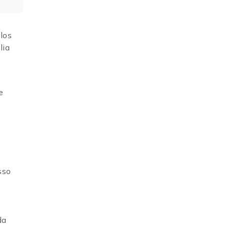
los
lia
e
sso
da