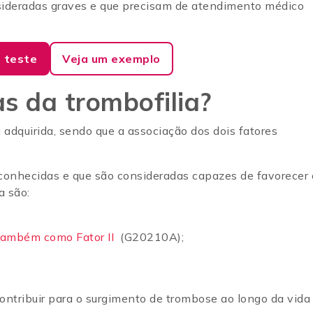
sideradas graves e que precisam de atendimento médico
 teste
Veja um exemplo
s da trombofilia?
u adquirida, sendo que a associação dos dois fatores
.
conhecidas e que são consideradas capazes de favorecer 
a são:
também como Fator II
(G20210A);
contribuir para o surgimento de trombose ao longo da vida