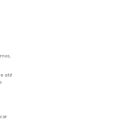
rnos,
 e até
e
car