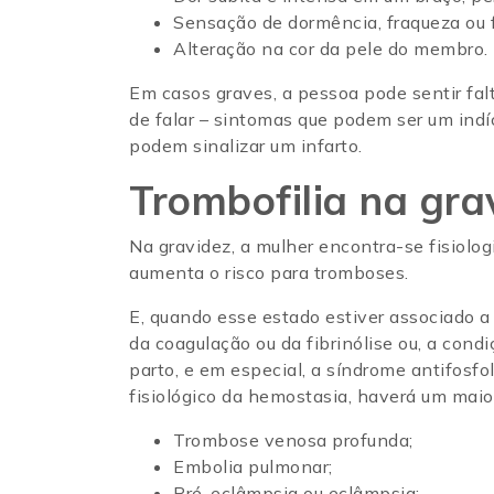
Sensação de dormência, fraqueza o
Alteração na cor da pele do membro
Em casos graves, a pessoa pode sentir falta
de falar – sintomas que podem ser um indíc
podem sinalizar um infarto.
Trombofilia na gra
Na gravidez, a mulher encontra-se fisiolo
aumenta o risco para tromboses.
E, quando esse estado estiver associado a
da coagulação ou da fibrinólise ou, a cond
parto, e em especial, a síndrome antifosf
fisiológico da hemostasia, haverá um maio
Trombose venosa profunda;
Embolia pulmonar;
Pré-eclâmpsia ou eclâmpsia;