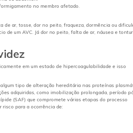
u formigamento no membro afetado.
.
 de ar, tosse, dor no peito, fraqueza, dormência ou dificu
io de um AVC. Já dor no peito, falta de ar, náusea e tontu
videz
gicamente em um estado de hipercoagulabilidade e isso
 algum tipo de alteração hereditária nas proteínas plasmá
ições adquiridas, como imobilização prolongada, período p
olípide (SAF) que compromete várias etapas do processo
r risco para a ocorrência de: