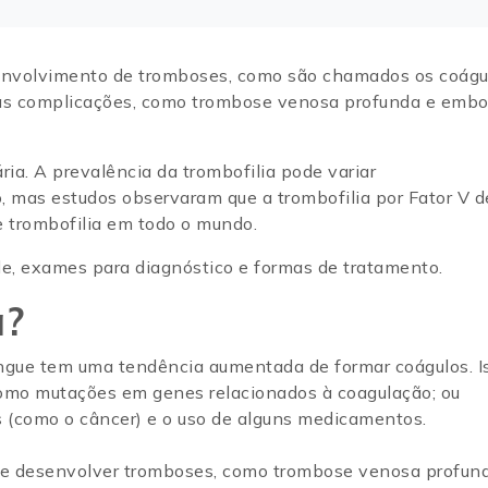
envolvimento de tromboses, como são chamados os coágu
ias complicações, como trombose venosa profunda e embo
ia. A prevalência da trombofilia pode variar
, mas estudos observaram que a trombofilia por Fator V d
e trombofilia em todo o mundo.
ele, exames para diagnóstico e formas de tratamento.
a?
ngue tem uma tendência aumentada de formar coágulos. I
 como mutações em genes relacionados à coagulação; ou
s (como o câncer) e o uso de alguns medicamentos.
 de desenvolver tromboses, como trombose venosa profun