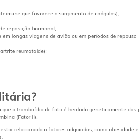
autoimune que favorece o surgimento de coágulos);
a de reposição hormonal;
e em longas viagens de avião ou em períodos de repouso
 artrite reumatoide);
itária?
ue a trombofilia de fato é herdada geneticamente dos p
bina (Fator II).
 estar relacionada a fatores adquiridos, como obesidade e
s.