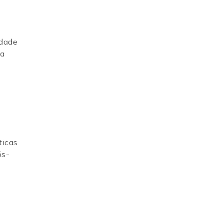
ldade
ra
ticas
ós-