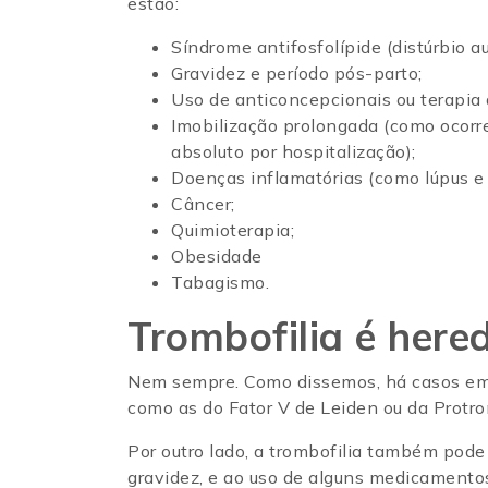
estão:
Síndrome antifosfolípide (distúrbio 
Gravidez e período pós-parto;
Uso de anticoncepcionais ou terapi
Imobilização prolongada (como ocorr
absoluto por hospitalização);
Doenças inflamatórias (como lúpus e
Câncer;
Quimioterapia;
Obesidade
Tabagismo.
Trombofilia é hered
Nem sempre. Como dissemos, há casos em q
como as do Fator V de Leiden ou da Protrom
Por outro lado, a trombofilia também pode
gravidez, e ao uso de alguns medicamento