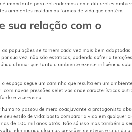
so é importante para entendermos como diferentes ambie
tes ambientes moldam as formas de vida que contém.
e sua relação com o
ue as populações se tornem cada vez mais bem adaptadas
or sua vez, não são estáticos, podendo sofrer alteraçõe
álido afirmar que tanto o ambiente exerce influência sob
om o espaço segue um caminho que resulta em um ambient
, com novas pressões seletivas onde características outr
ardo e vice-versa.
er humano passou de mero coadjuvante a protagonista abs
 seu estilo de vida: basta comparar a vida em qualquer c
anas de 100 mil anos atrás. Não só isso mas também o se
olta, eliminando algumas pressões seletivas e criando o