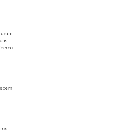
araram
cas,
(cerca
ntecem
uras