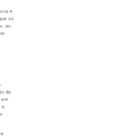
cia e
que os
s, ao
ma
m
ão de
i em
 a
as
ue