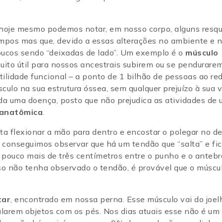
hoje mesmo podemos notar, em nosso corpo, alguns resqu
empos mas que, devido a essas alterações no ambiente e 
poucos sendo “deixadas de lado”. Um exemplo é o
músculo
muito útil para nossos ancestrais subirem ou se pendurar
ilidade funcional – a ponto de 1 bilhão de pessoas ao re
o na sua estrutura óssea, sem qualquer prejuízo à sua v
da uma doença, posto que não prejudica as atividades de
 anatômica
.
a flexionar a mão para dentro e encostar o polegar no d
onseguimos observar que há um tendão que “salta” e fi
 pouco mais de três centímetros entre o punho e o antebr
aso não tenha observado o tendão, é provável que o múscu
tar
, encontrado em nossa perna. Esse músculo vai do joel
larem objetos com os pés. Nos dias atuais esse não é um