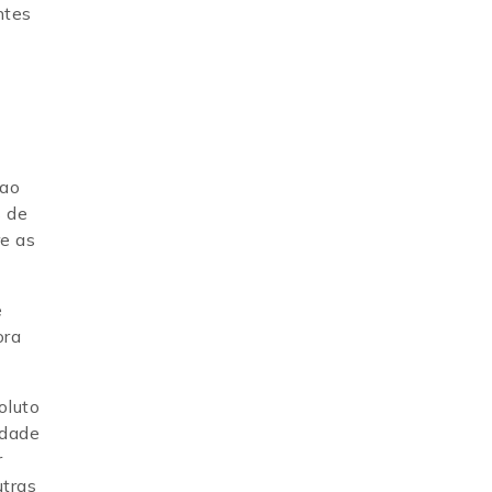
ntes
 ao
s de
re as
e
ora
oluto
idade
r
utras