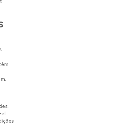
ue
s
A
 têm
êm,
des.
vel
dições