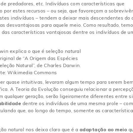
de predadores, etc. Indivíduos com características que
or estes recursos – ou seja, que favoreçam a sobrevivên
estes indivíduos – tendem a deixar mais descendentes do 
icas desvantajosas para aquele meio. Como resultado, temo
a
das características vantajosas dentre os indivíduos de u
riginal de “A Origem das Espécies
eleção Natural”, de Charles Darwin.
te: Wikimedia Commons
er quase intuitivas, levaram algum tempo para serem be
fica. A Teoria da Evolução conseguiu relacionar a percepç
 qualquer geração, serão ligeiramente diferentes entre s
abilidade
dentre os indivíduos de uma mesma prole – com
tulando que, ao longo do tempo, somente as característic
ão natural nos deixa claro que é a
adaptação ao meio
q