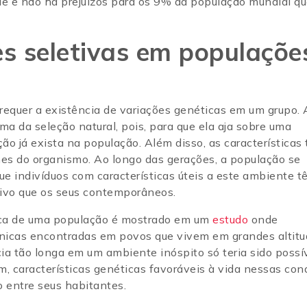
ade e não há prejuízos para os 9% da população mundial q
es seletivas em populaçõe
requer a existência de variações genéticas em um grupo. 
a da seleção natural, pois, para que ela aja sobre uma
ção já exista na população. Além disso, as características
nes do organismo. Ao longo das gerações, a população se
ue indivíduos com características úteis a este ambiente t
ivo que os seus contemporâneos.
ica de uma população é mostrado em um
estudo
onde
ênicas encontradas em povos que vivem em grandes altitu
 tão longa em um ambiente inóspito só teria sido possí
, características genéticas favoráveis à vida nessas con
o entre seus habitantes.