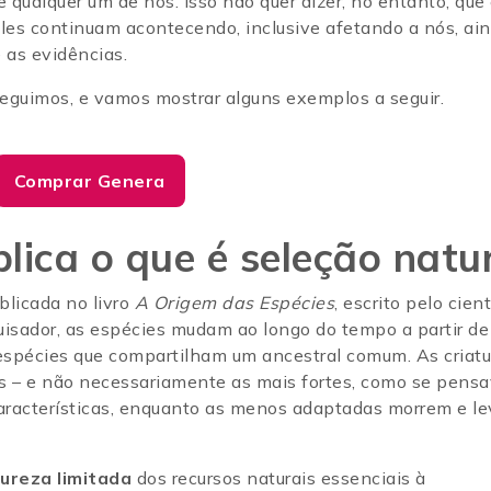
 qualquer um de nós. Isso não quer dizer, no entanto, que
les continuam acontecendo, inclusive afetando a nós, ai
 as evidências.
eguimos, e vamos mostrar alguns exemplos a seguir.
Comprar Genera
lica o que é seleção natu
blicada no livro
A Origem das Espécies
, escrito pelo cien
uisador, as espécies mudam ao longo do tempo a partir de
spécies que compartilham um ancestral comum. As criatu
 – e não necessariamente as mais fortes, como se pensa
aracterísticas, enquanto as menos adaptadas morrem e l
ureza limitada
dos recursos naturais essenciais à