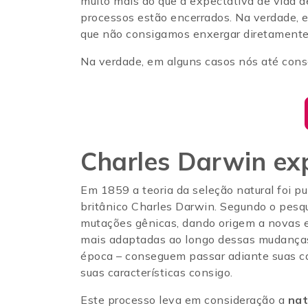
muito mais do que a expectativa de vida de
processos estão encerrados. Na verdade, e
que não consigamos enxergar diretamente
Na verdade, em alguns casos nós até cons
Charles Darwin exp
Em 1859 a teoria da seleção natural foi pu
britânico Charles Darwin. Segundo o pesq
mutações gênicas, dando origem a novas e
mais adaptadas ao longo dessas mudanças
época – conseguem passar adiante suas c
suas características consigo.
Este processo leva em consideração a
nat