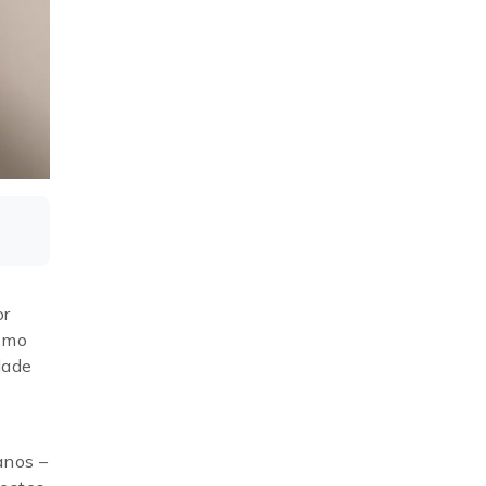
or
como
dade
anos –