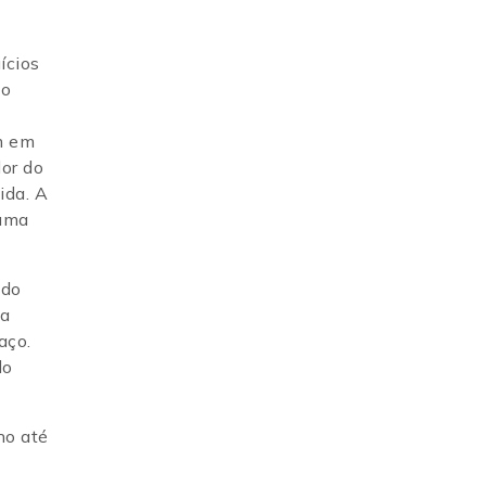
ícios
no
em em
dor do
ida. A
 uma
edo
ca
aço.
lo
ho até