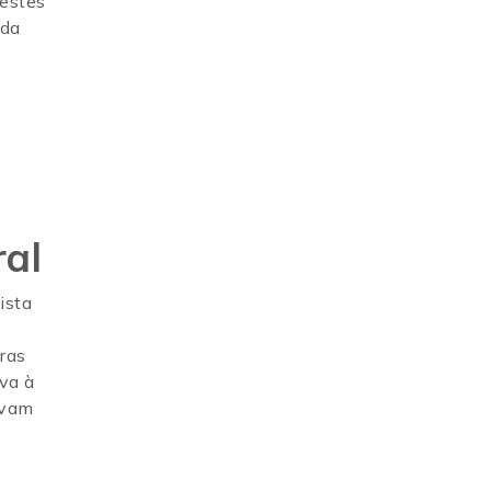
 estes
nda
ral
tista
ras
va à
evam