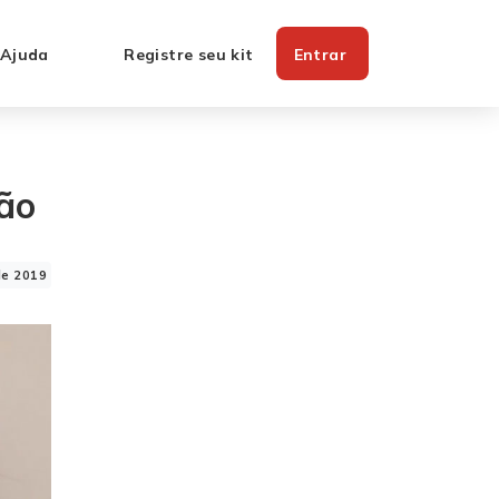
 Ajuda
Registre seu kit
Entrar
não
de 2019