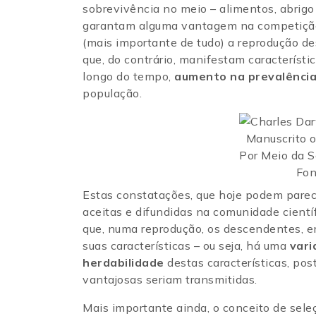
sobrevivência no meio – alimentos, abrigo 
garantam alguma vantagem na competição p
(mais importante de tudo) a reprodução d
que, do contrário, manifestam característ
longo do tempo,
aumento na prevalênci
população.
Manuscrito o
Por Meio da S
Fon
Estas constatações, que hoje podem parec
aceitas e difundidas na comunidade cientí
que, numa reprodução, os descendentes, em
suas características – ou seja, há uma
vari
herdabilidade
destas características, pos
vantajosas seriam transmitidas.
Mais importante ainda, o conceito de seleç