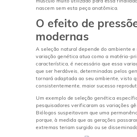
músculo muito utilizado para essa finalid
nascem sem esta peça anatômica.
O efeito de pressõ
modernas
A seleção natural depende do ambiente e 
variação genética atua como a matéria-prim
característica, é necessário que essa varia
que ser herdáveis, determinadas pelos ge
tornará adaptada ao seu ambiente, visto q
consistentemente, maior sucesso reprodut
Um exemplo de seleção genética específ
pesquisadores verificaram as variações g
Biólogos suspeitavam que uma permanência
porque, à medida que as gerações passaram
extremas teriam surgido ou se disseminad