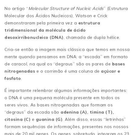
No artigo “
Molecular Structure of Nucleic Acids
” (Estrutura
Molecular dos Ácidos Nucleicos), Watson e Crick
demonstraram pela primeira vez a
estrutura
tridimensional da molécula de ácido
desoxirribonucleico (DNA)
, chamada de dupla hélice.
Cria-se então a imagem mais clássica que temos em nossa
mente quando pensamos em DNA: a “escada” em formato
de caracol, na qual os “degraus” são os pares de
bases
nitrogenadas
e o corrimão é uma coluna de
açúcar e
fosfato
.
É importante relembrar algumas informações importantes:
o DNA é uma pequena molécula presente em todos os
seres vivos. As bases nitrogenadas que formam os
“degraus” da escada são
adenina (A), timina (T),
citosina (C)
e
guanina (G)
. Além disso, essas “letrinhas”
formam sequências de informações, presentes nos nossos
mais de 20 mil genes. Os genes, sobretudo, integram os 23