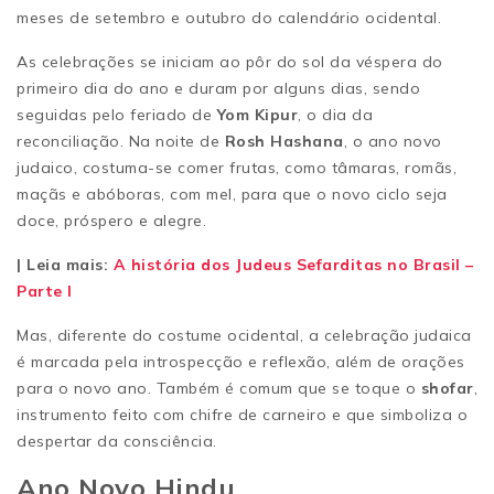
meses de setembro e outubro do calendário ocidental.
As celebrações se iniciam ao pôr do sol da véspera do
primeiro dia do ano e duram por alguns dias, sendo
seguidas pelo feriado de
Yom Kipur
, o dia da
reconciliação. Na noite de
Rosh Hashana
, o ano novo
judaico, costuma-se comer frutas, como tâmaras, romãs,
maçãs e abóboras, com mel, para que o novo ciclo seja
doce, próspero e alegre.
| Leia mais:
A história dos Judeus Sefarditas no Brasil –
Parte I
Mas, diferente do costume ocidental, a celebração judaica
é marcada pela introspecção e reflexão, além de orações
para o novo ano. Também é comum que se toque o
shofar
,
instrumento feito com chifre de carneiro e que simboliza o
despertar da consciência.
Ano Novo Hindu