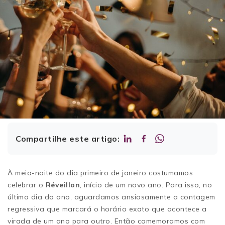
Compartilhe este artigo:
À meia-noite do dia primeiro de janeiro costumamos
celebrar o
Réveillon
, início de um novo ano. Para isso, no
último dia do ano, aguardamos ansiosamente a contagem
regressiva que marcará o horário exato que acontece a
virada de um ano para outro. Então comemoramos com