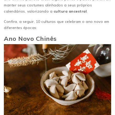
manter seus costumes alinhados a seus próprios
calendários, valorizando a
cultura ancestral
.
Confira, a seguir, 10 culturas que celebram o ano novo em
diferentes épocas:
Ano Novo Chinês