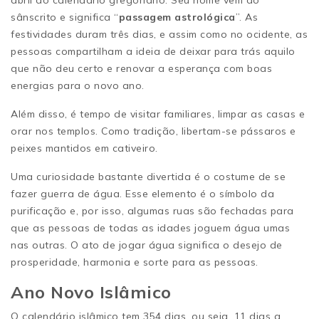
abril do calendário gregoriano. Seu nome vem do
sânscrito e significa “
passagem astrológica
”. As
festividades duram três dias, e assim como no ocidente, as
pessoas compartilham a ideia de deixar para trás aquilo
que não deu certo e renovar a esperança com boas
energias para o novo ano.
Além disso, é tempo de visitar familiares, limpar as casas e
orar nos templos. Como tradição, libertam-se pássaros e
peixes mantidos em cativeiro.
Uma curiosidade bastante divertida é o costume de se
fazer guerra de água. Esse elemento é o símbolo da
purificação e, por isso, algumas ruas são fechadas para
que as pessoas de todas as idades joguem água umas
nas outras. O ato de jogar água significa o desejo de
prosperidade, harmonia e sorte para as pessoas.
Ano Novo Islâmico
O calendário islâmico tem 354 dias, ou seja, 11 dias a