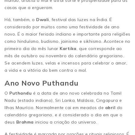
mundo, afasta o mal e atrai sorte e prosperidade para as
casas que a ergueram.
Há, também, o
Dwali
, festival das luzes na Índia. É
considerado por muitos como uma festividade de ano
novo. É o maior feriado indiano e importante para religiões
como hinduísmo, budismo, jainismo e sikhismo. Acontece no
primeiro dia do mês lunar
Kartika
, que corresponde ao
mês de outubro ou novembro do calendário gregoriano.
Se acendem luzes, velas e incensos para celebrar o amor,
a vida e a vitória do bem contra o mal.
Ano Novo Puthandu
O
Puthandu
é a data de ano novo celebrada no Tamil
Nadu (estado indiano), Sri Lanka, Malásia, Cingapura e
Ilhas Maurício. Normalmente cai em meados de
abril
do
calendário gregoriano, e é considerado o dia em que o
deus
Brahma
iniciou a criação do universo.
A festividade é marcada por orações e rituais religiosos. É