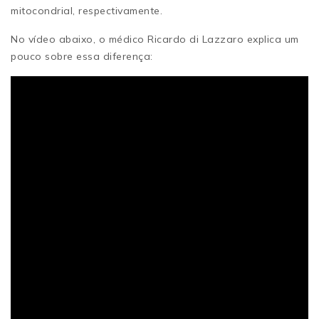
mitocondrial, respectivamente.
No vídeo abaixo, o médico Ricardo di Lazzaro explica um
pouco sobre essa diferença: