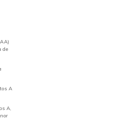
(AA)
a de
a
tos A
os A,
enor