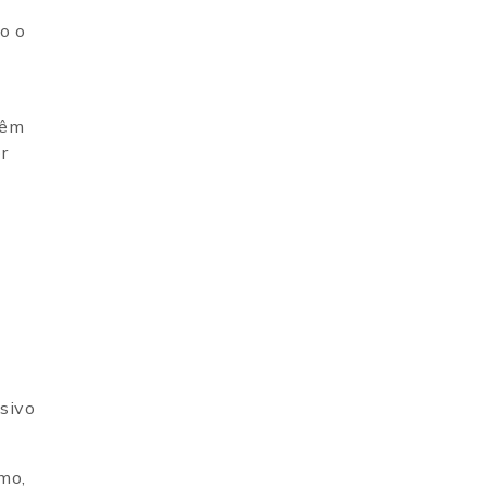
o o
têm
r
sivo
mo,