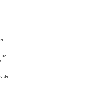
ia
ismo
s
ro de