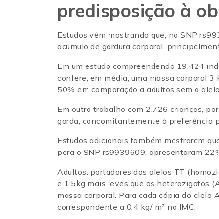
predisposição à o
Estudos vêm mostrando que, no SNP rs993
acúmulo de gordura corporal, principalme
Em um estudo compreendendo 19.424 indiví
confere, em média, uma massa corporal 3 
50% em comparação a adultos sem o alelo d
Em outro trabalho com 2.726 crianças, po
gorda, concomitantemente à preferência p
Estudos adicionais também mostraram que 
para o SNP rs9939609, apresentaram 22%
Adultos, portadores dos alelos TT (homoz
e 1,5kg mais leves que os heterozigotos 
massa corporal. Para cada cópia do alelo 
correspondente a 0,4 kg/ m² no IMC.