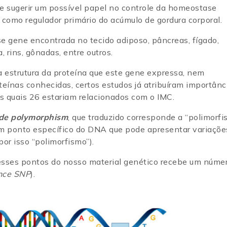
de sugerir um possível papel no controle da homeostase
como regulador primário do acúmulo de gordura corporal.
 gene encontrada no tecido adiposo, pâncreas, fígado,
, rins, gônadas, entre outros.
 a estrutura da proteína que este gene expressa, nem
eínas conhecidas, certos estudos já atribuíram importânc
os quais 26 estariam relacionados com o IMC.
ide polymorphism
, que traduzido corresponde a “polimorf
 um ponto específico do DNA que pode apresentar variaçõe
por isso “polimorfismo”).
 desses pontos do nosso material genético recebe um núme
nce SNP
).