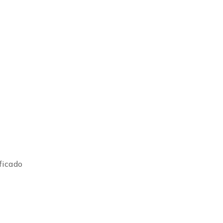
ficado
s