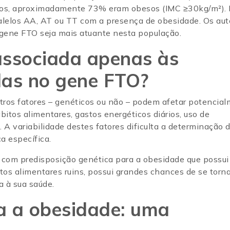
ários, aproximadamente 73% eram obesos (IMC ≥30kg/m²).
alelos AA, AT ou TT com a presença de obesidade. Os aut
 gene FTO seja mais atuante nesta população.
associada apenas às
das no gene FTO?
ros fatores – genéticos ou não – podem afetar potencia
tos alimentares, gastos energéticos diários, uso de
 A variabilidade destes fatores dificulta a determinação 
ca específica.
 com predisposição genética para a obesidade que possu
itos alimentares ruins, possui grandes chances de se torna
a à sua saúde.
ra a obesidade: uma