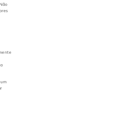
 Não
ores
lmente
da
i um
r