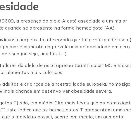
besidade
9609, a presença do alelo A está associada a um maior
nte quando se apresenta na forma homozigota (AA).
duos europeus, foi observado que tal genótipo de risco 
kg maior e aumento da prevalência de obesidade em cerc
e risco (ou seja, adultos TT).
rtadores do alelo de risco apresentaram maior IMC e mass
or alimentos mais calóricos.
adultos e crianças de ancestralidade europeia, homozigo
 mais chance em desenvolver obesidade severa.
igotos T) são, em média, 3kg mais leves que os homozigot
(AT). Isto indica que os homozigotos T apresentam uma m
A que o indivíduo possui, ocorre, em média, um aumento