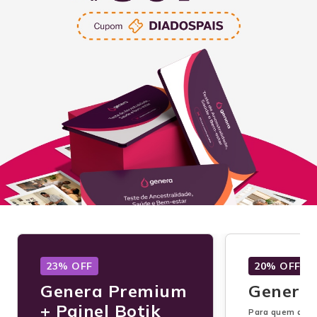
23% OFF
20% OFF
Genera Premium
Genera
+ Painel Botik
Para quem quer