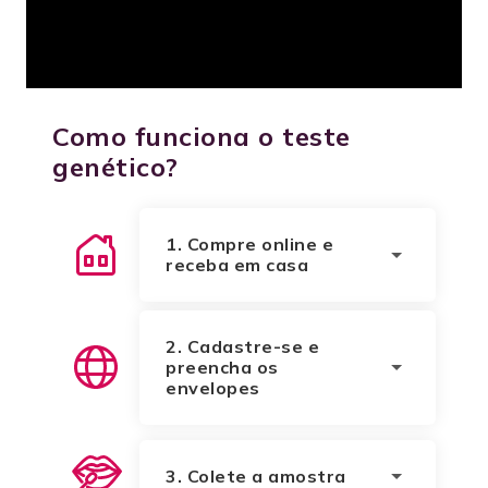
Como funciona o teste
genético?
1. Compre online e
receba em casa
Em cerca de 5 dias úteis,
dependendo da localidade.
2. Cadastre-se e
preencha os
envelopes
Com o kit em mãos, siga as
instruções e cadastre na
plataforma da Genera.
3. Colete a amostra